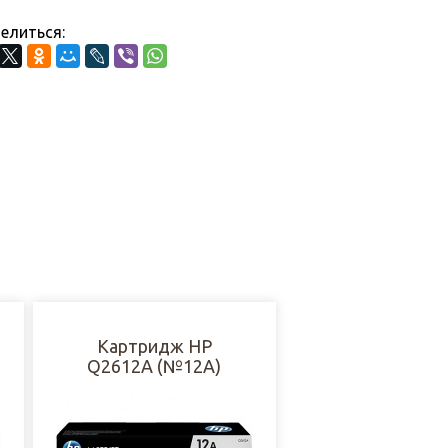
елиться:
Картридж HP
Q2612A (№12A)