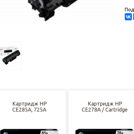
Под
Картридж HP
Картридж HP
CE285A, 725A
CE278A / Cartridge
728