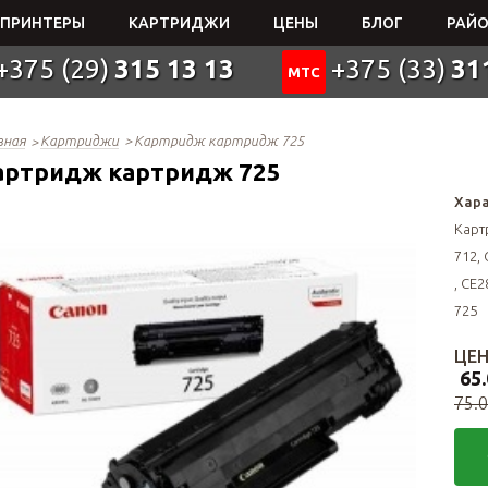
ПРИНТЕРЫ
КАРТРИДЖИ
ЦЕНЫ
БЛОГ
РАЙО
+375 (29)
315 13 13
+375 (33)
31
МТС
вная
Картриджи
Картридж картридж 725
артридж картридж 725
Хара
Карт
712, 
, CE2
725
ЦЕН
65.
75.0