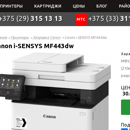
ПРИНТЕРЫ
КАРТРИДЖИ
ЦЕНЫ
БЛОГ
РАЙО
+375 (29)
315 13 13
+375 (33)
31
МТС
вная
Принтеры
Заправка Canon
Canon i-SENSYS MF443dw
anon i-SENSYS MF443dw
Хара
МФУ,
(210x
разр
ЦЕН
30.
Под