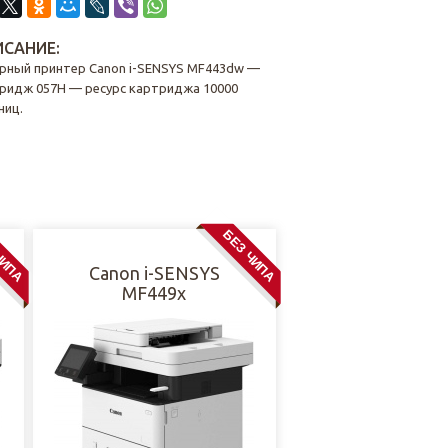
САНИЕ:
рный принтер Canon i-SENSYS MF443dw —
ридж 057H — ресурс картриджа 10000
ниц.
ЧИПА
БЕЗ ЧИПА
Canon i-SENSYS
MF449x